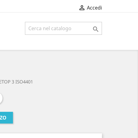

Accedi

ETOP 3 ISO4401
ZZO